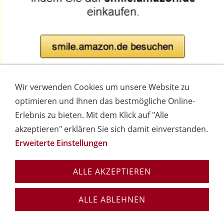
Wir verwenden Cookies um unsere Website zu
optimieren und Ihnen das bestmögliche Online-
Erlebnis zu bieten. Mit dem Klick auf "Alle
akzeptieren" erklären Sie sich damit einverstanden.
Erweiterte Einstellungen
Öffentlichkeit & Presse
Ihr Weg zu uns
Kontakt
Datenschutzerklärung
Impressum
ALLE AKZEPTIEREN
© Offenes Haus für Alle - Mütterzentrum
Immenrode e.V. · Weißer Weg 2 · 38690 Goslar ·
ALLE ABLEHNEN
Telefon: 05324 / 6398